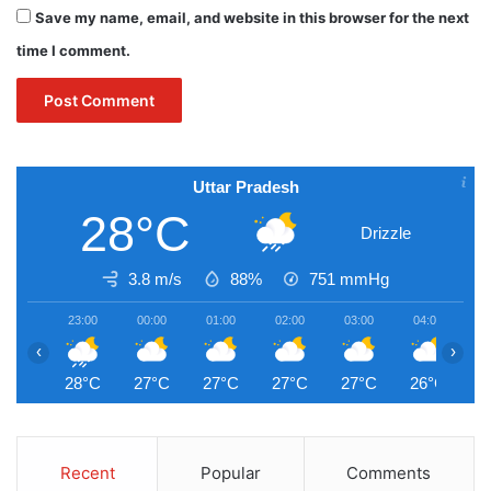
Save my name, email, and website in this browser for the next
time I comment.
Uttar Pradesh
28°C
Drizzle
3.8 m/s
88%
751
mmHg
23:00
00:00
01:00
02:00
03:00
04:00
0
‹
›
28°C
27°C
27°C
27°C
27°C
26°C
2
Recent
Popular
Comments