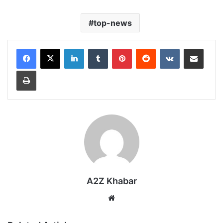
top-news
LinkedIn
Tumblr
Pinterest
Reddit
VKontakte
Share via Email
Print
A2Z Khabar
Website