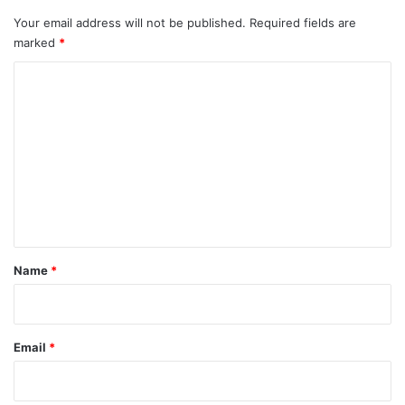
Your email address will not be published.
Required fields are
marked
*
C
o
m
m
e
n
t
*
Name
*
Email
*