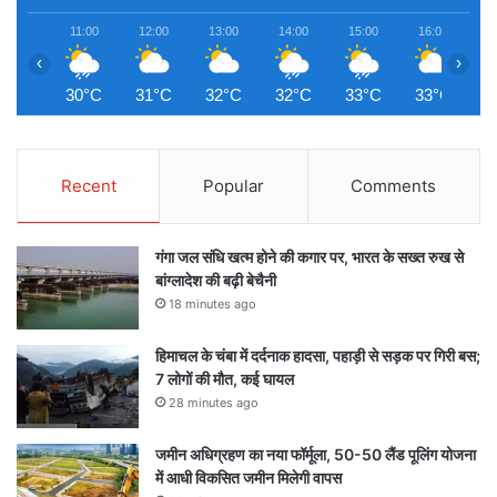
11:00
12:00
13:00
14:00
15:00
16:00
1
‹
›
30°C
31°C
32°C
32°C
33°C
33°C
3
Recent
Popular
Comments
गंगा जल संधि खत्म होने की कगार पर, भारत के सख्त रुख से
बांग्लादेश की बढ़ी बेचैनी
18 minutes ago
हिमाचल के चंबा में दर्दनाक हादसा, पहाड़ी से सड़क पर गिरी बस;
7 लोगों की मौत, कई घायल
28 minutes ago
जमीन अधिग्रहण का नया फॉर्मूला, 50-50 लैंड पूलिंग योजना
में आधी विकसित जमीन मिलेगी वापस