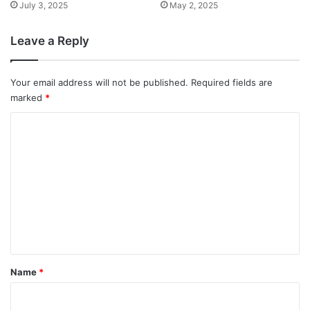
July 3, 2025
May 2, 2025
Leave a Reply
Your email address will not be published.
Required fields are
marked
*
C
o
m
m
e
n
t
*
Name
*