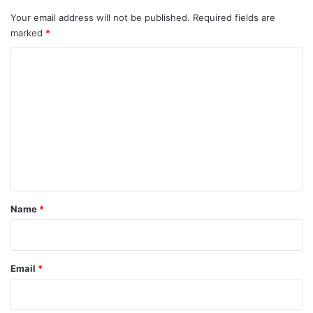
Your email address will not be published.
Required fields are
marked
*
C
o
m
m
e
n
t
*
Name
*
Email
*