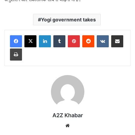
Yogi government takes
LinkedIn
Tumblr
Pinterest
Reddit
VKontakte
Share via Email
Print
A2Z Khabar
Website