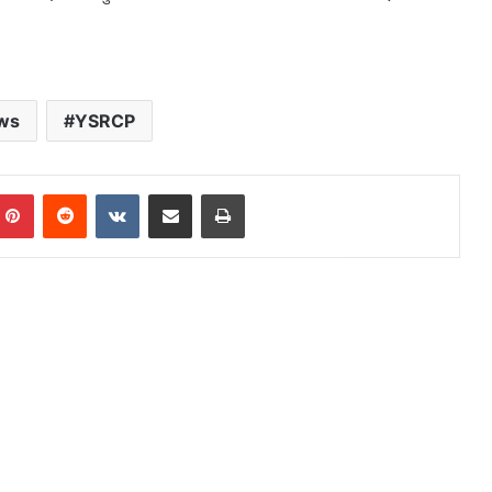
ws
YSRCP
mblr
Pinterest
Reddit
VKontakte
Share via Email
Print