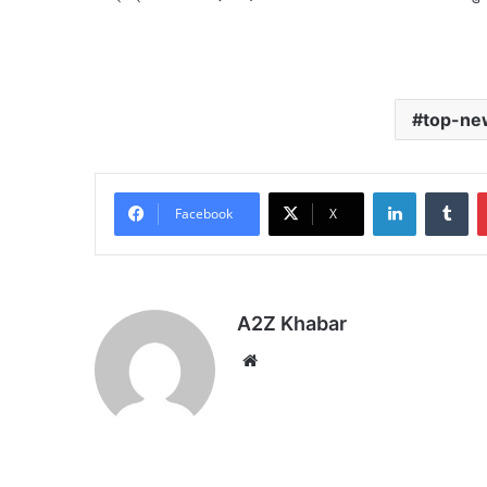
top-ne
LinkedIn
Tu
Facebook
X
A2Z Khabar
Website