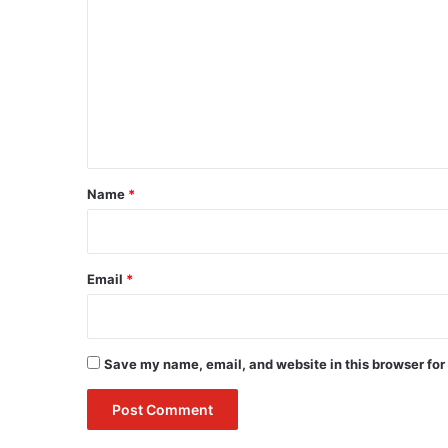
o
m
m
e
n
t
*
Name
*
Email
*
Save my name, email, and website in this browser for