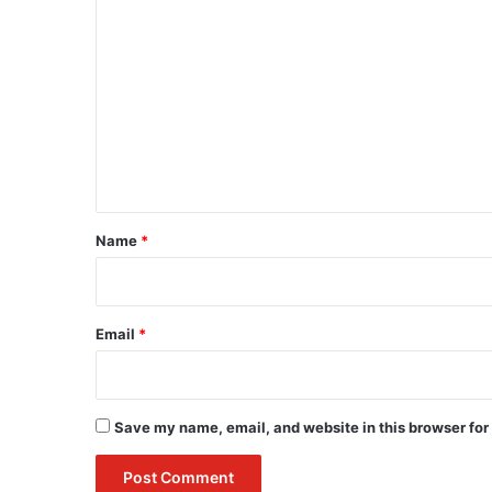
C
o
m
m
e
n
t
*
Name
*
Email
*
Save my name, email, and website in this browser for