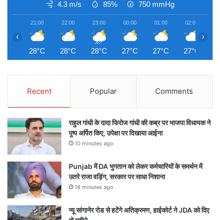
4.3 m/s
85%
750
mmHg
21:00
22:00
23:00
00:00
01:00
02:00
0
‹
›
28°C
28°C
28°C
27°C
27°C
27°C
2
Recent
Popular
Comments
राहुल गांधी के दादा फिरोज गांधी की कब्र पर भाजपा विधायक ने
पुष्प अर्पित किए, उपेक्षा पर दिखाया आईना
10 minutes ago
Punjab में DA भुगतान को लेकर कर्मचारियों के समर्थन में
उतरे राजा वड़िंग, सरकार पर साधा निशाना
18 minutes ago
न्यू सांगानेर रोड से हटेंगे अतिक्रमण, हाईकोर्ट ने JDA को दिए