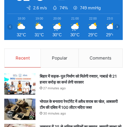
2.6 m/s
74%
749
mmHg
18:00
19:00
20:00
21:00
22:00
23:00
0
‹
›
32°C
31°C
30°C
30°C
29°C
29°C
2
Recent
Popular
Comments
बिहार में सड़क-पुल निर्माण को मिलेगी रफ्तार, नाबार्ड से 21
हजार करोड़ का कर्ज लेगी सरकार
27 minutes ago
भोपाल के बनतारा रेस्टोरेंट में अवैध शराब का खेल, आबकारी
टीम की दबिश में 100 लीटर मदिरा जब्त
30 minutes ago
लखनऊ में 35 से अधिक नाविकों का सम्मान, समुद्री सुरक्षा को