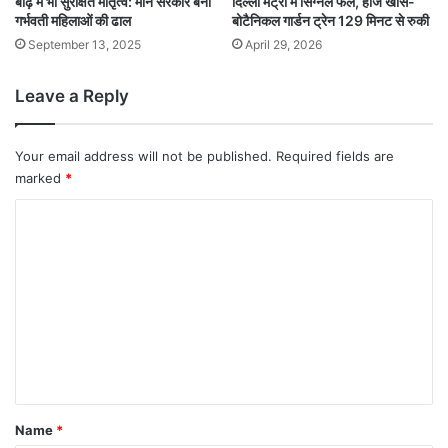
बाढ़ में भी सुरक्षित मातृत्व: मान सरकार बनी
दिल्ली मेट्रो में सिग्नल फेल, हौज खास-
गर्भवती महिलाओं की ढाल
बोटैनिकल गार्डन ट्रेन 129 मिनट से रुकी
September 13, 2025
April 29, 2026
Leave a Reply
Your email address will not be published.
Required fields are
marked
*
C
o
m
m
e
n
t
*
Name
*