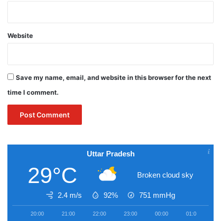
Website
Save my name, email, and website in this browser for the next
time I comment.
Uttar Pradesh
29°C
Broken cloud sky
2.4 m/s
92%
751
mmHg
20:00
21:00
22:00
23:00
00:00
01:00
0