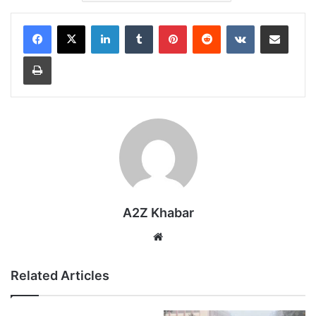
LinkedIn
Tumblr
Pinterest
Reddit
VKontakte
Share via Email
Print
A2Z Khabar
Website
Related Articles