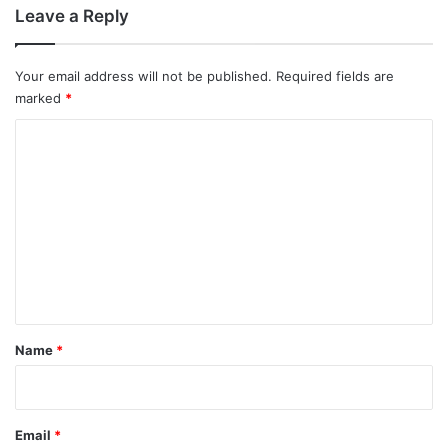
Leave a Reply
Your email address will not be published.
Required fields are
marked
*
C
o
m
m
e
n
t
*
Name
*
Email
*