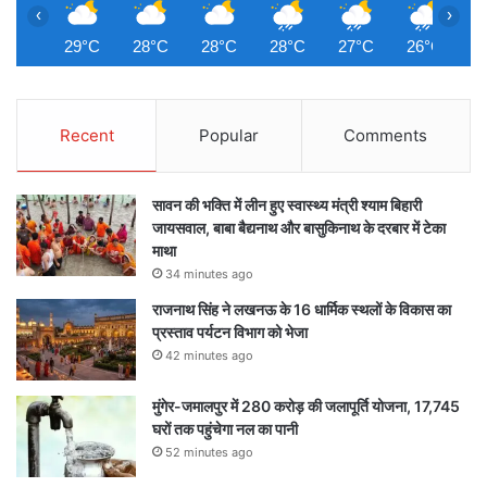
‹
›
29°C
28°C
28°C
28°C
27°C
26°C
2
Recent
Popular
Comments
सावन की भक्ति में लीन हुए स्वास्थ्य मंत्री श्याम बिहारी
जायसवाल, बाबा बैद्यनाथ और बासुकिनाथ के दरबार में टेका
माथा
34 minutes ago
राजनाथ सिंह ने लखनऊ के 16 धार्मिक स्थलों के विकास का
प्रस्ताव पर्यटन विभाग को भेजा
42 minutes ago
मुंगेर-जमालपुर में 280 करोड़ की जलापूर्ति योजना, 17,745
घरों तक पहुंचेगा नल का पानी
52 minutes ago