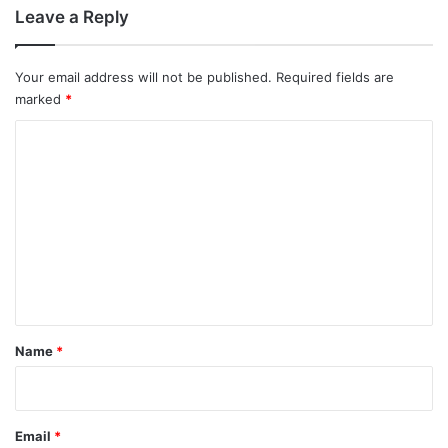
Leave a Reply
Your email address will not be published.
Required fields are
marked
*
C
o
m
m
e
n
t
*
Name
*
Email
*