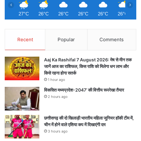
‹
›
27°C
26°C
26°C
26°C
26°C
26°C
2
Recent
Popular
Comments
Aaj Ka Rashifal 7 August 2026: मेष से मीन तक
जानें आज का राशिफल, किस राशि को मिलेगा धन लाभ और
किसे रहना होगा सतर्क
1 hour ago
विकसित मध्यप्रदेश-2047’ की वित्तीय रूपरेखा तैयार
2 hours ago
छत्तीसगढ़ की दो खिलाड़ी भारतीय महिला जूनियर हॉकी टीम में,
चीन में होने वाले एशिया कप में दिखाएंगी दम
3 hours ago