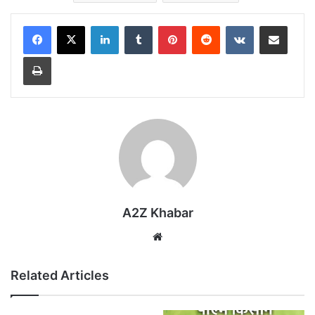
LinkedIn
Tumblr
Pinterest
Reddit
VKontakte
Share via Email
Print
A2Z Khabar
Website
Related Articles