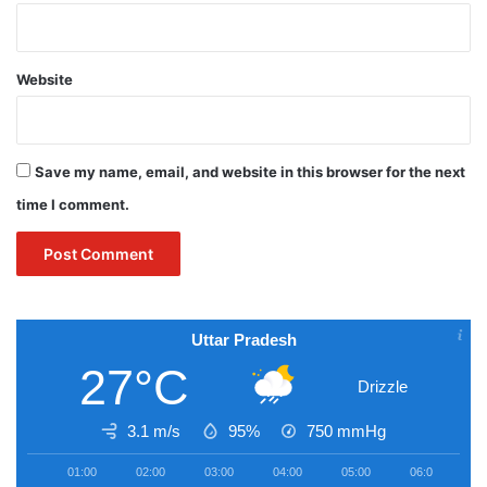
Website
Save my name, email, and website in this browser for the next
time I comment.
Uttar Pradesh
27°C
Drizzle
3.1 m/s
95%
750
mmHg
01:00
02:00
03:00
04:00
05:00
06:00
0